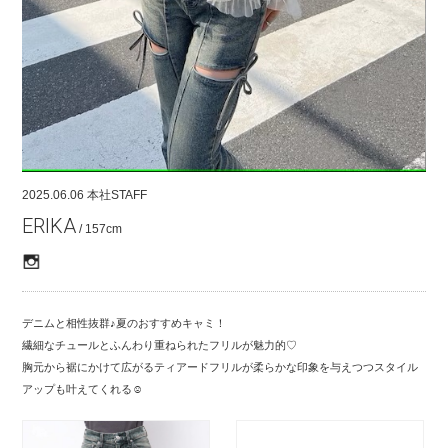
COMPANY
CONTACT
RECRUIT
FOR BUSINESS PARTNER
2025.06.06
本社STAFF
ERIKA
/ 157cm
デニムと相性抜群♪夏のおすすめキャミ！
繊細なチュールとふんわり重ねられたフリルが魅力的♡
胸元から裾にかけて広がるティアードフリルが柔らかな印象を与えつつスタイル
アップも叶えてくれる☺︎