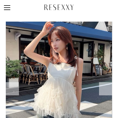
STAFF STYLE
NEWS
MAGAZINE
LOOK BOOK
NEW ARRIVAL
RANKING
STYLE PHOTO
ACCOUNT
SHOP LIST
CONCEPT
ONLINE STORE