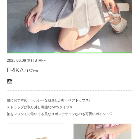
COMPANY
CONTACT
RECRUIT
FOR BUSINESS PARTNER
2025.06.09
本社STAFF
ERIKA
/ 157cm
夏におすすめ！ヘルシーな肌見せが叶うベアトップス♪
ストラップは取り外し可能な2wayタイプ☺︎
袖をフロントで巻いてる風なリボンデザインなのも可愛いポイント♡