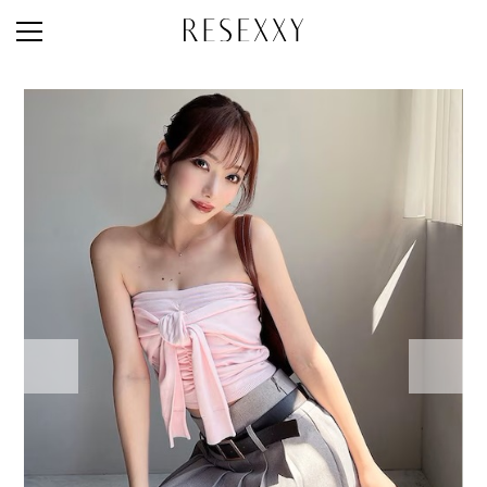
STAFF STYLE
NEWS
MAGAZINE
LOOK BOOK
NEW ARRIVAL
RANKING
STYLE PHOTO
ACCOUNT
SHOP LIST
CONCEPT
ONLINE STORE