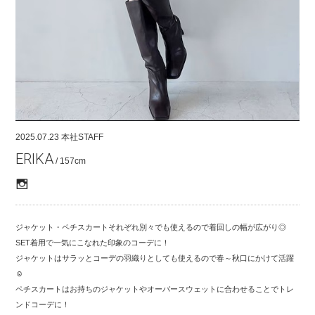
COMPANY
CONTACT
RECRUIT
FOR BUSINESS PARTNER
2025.07.23
本社STAFF
ERIKA
/ 157cm
ジャケット・ペチスカートそれぞれ別々でも使えるので着回しの幅が広がり◎
SET着用で一気にこなれた印象のコーデに！
ジャケットはサラッとコーデの羽織りとしても使えるので春～秋口にかけて活躍
☺︎
ペチスカートはお持ちのジャケットやオーバースウェットに合わせることでトレ
ンドコーデに！