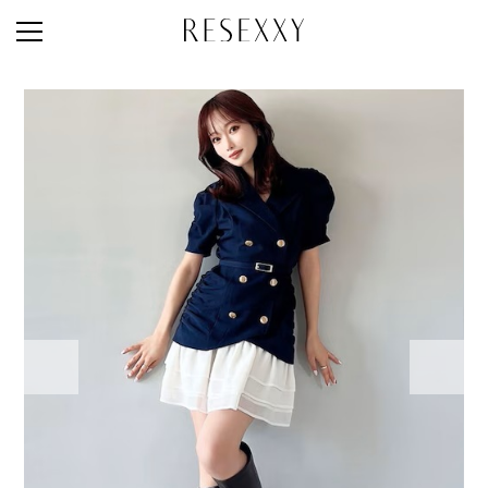
STAFF STYLE
NEWS
MAGAZINE
LOOK BOOK
NEW ARRIVAL
RANKING
STYLE PHOTO
ACCOUNT
SHOP LIST
CONCEPT
ONLINE STORE