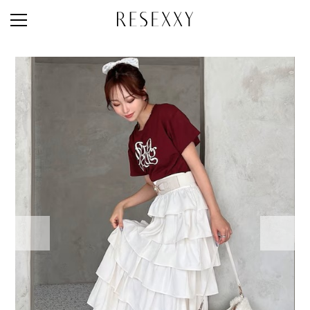
STAFF STYLE
NEWS
MAGAZINE
LOOK BOOK
NEW ARRIVAL
RANKING
STYLE PHOTO
ACCOUNT
SHOP LIST
CONCEPT
ONLINE STORE