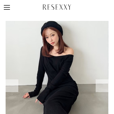
STAFF STYLE
NEWS
MAGAZINE
LOOK BOOK
NEW ARRIVAL
RANKING
STYLE PHOTO
ACCOUNT
SHOP LIST
CONCEPT
ONLINE STORE