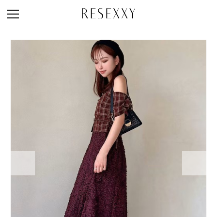
STAFF STYLE
NEWS
MAGAZINE
LOOK BOOK
NEW ARRIVAL
RANKING
STYLE PHOTO
ACCOUNT
SHOP LIST
CONCEPT
ONLINE STORE