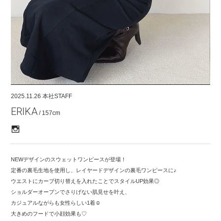
COMPANY
CONTACT
RECRUIT
FOR BUSINESS PARTNER
2025.11.26
本社STAFF
ERIKA
/ 157cm
NEWデザインのスウェットワンピースが登場！
定番の裏毛生地を使用し、レイヤードデザインの裏毛ワンピースに♪
ウエストにカーブ切り替えを入れたことでスタイルUP効果◎
ショルダーオープンでさりげない肌見せを叶え、
カジュアルながらも女性らしい1着☺︎
大きめのフードで小顔効果も♡