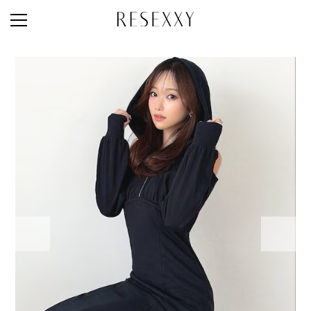
STAFF STYLE
NEWS
MAGAZINE
LOOK BOOK
NEW ARRIVAL
RANKING
STYLE PHOTO
ACCOUNT
SHOP LIST
CONCEPT
ONLINE STORE