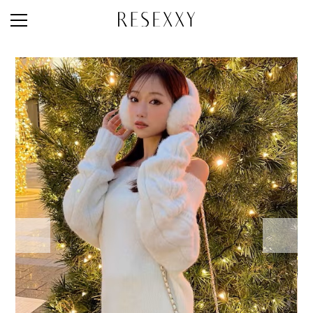
STAFF STYLE
NEWS
MAGAZINE
LOOK BOOK
NEW ARRIVAL
RANKING
STYLE PHOTO
ACCOUNT
SHOP LIST
CONCEPT
ONLINE STORE