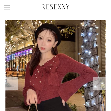
STAFF STYLE
NEWS
MAGAZINE
LOOK BOOK
NEW ARRIVAL
RANKING
STYLE PHOTO
ACCOUNT
SHOP LIST
CONCEPT
ONLINE STORE