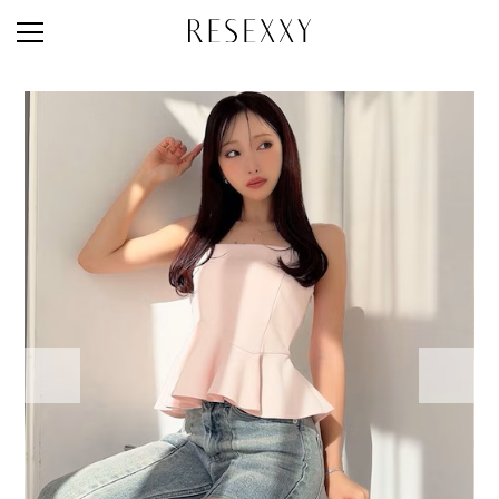
STAFF STYLE
NEWS
MAGAZINE
LOOK BOOK
NEW ARRIVAL
RANKING
STYLE PHOTO
ACCOUNT
SHOP LIST
CONCEPT
ONLINE STORE