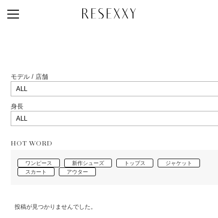
NEWS
MAGAZINE
STAFF STYLE
モデル / 店舗
LOOK BOOK
NEW ARRIVAL
身長
RANKING
STYLE PHOTO
HOT WORD
ACCOUNT
ワンピース
新作シューズ
トップス
ジャケット
スカート
アウター
SHOP LIST
CONCEPT
投稿が見つかりませんでした。
ONLINE STORE