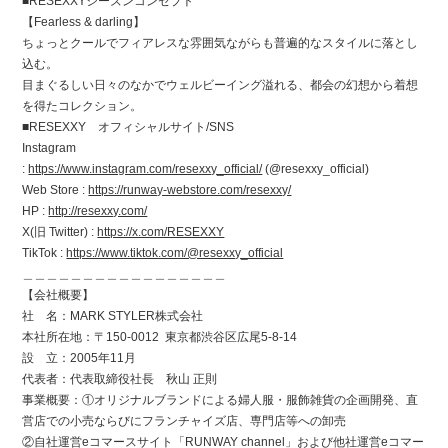
■RESEXXYシーズンコンセプト
【Fearless & darling】
ちょっとクールでフィアレスな雰囲気ながらも普遍的なスタイルに落とし
込む。
目まぐるしい日々のなかでウェルビーイング溢れる、都会の幻想から着想
を得たコレクション。
■RESEXXY オフィシャルサイト/SNS
Instagram
:
https://www.instagram.com/resexxy_official/
(@resexxy_official)
Web Store :
https://runway-webstore.com/resexxy/
HP :
http://resexxy.com/
X(旧 Twitter) :
https://x.com/RESEXXY
TikTok :
https://www.tiktok.com/@resexxy_official
＿＿＿＿＿＿＿＿＿＿＿＿＿＿＿＿＿
【会社概要】
社 名：MARK STYLER株式会社
本社所在地：〒150-0012 東京都渋谷区広尾5-8-14
設 立：2005年11月
代表者：代表取締役社長 秋山 正則
事業概要：①オリジナルブランドによる婦人服・服飾雑貨の企画開発、直
営店での小売ならびにフランチャイズ店、専門店等への卸売
②自社運営eコマースサイト「RUNWAY channel」および他社運営eコマー