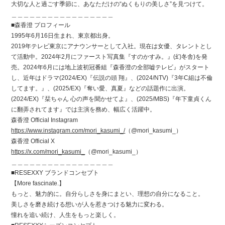
大切な人と過ごす季節に、あなただけの“ぬくもりの美しさ”を見つけて。
＿＿＿＿＿＿＿＿＿＿＿＿＿＿＿＿＿
■森香澄 プロフィール
1995年6月16日生まれ、東京都出身。
2019年テレビ東京にアナウンサーとして入社。現在は女優、タレントとし
て活動中。2024年2月にファースト写真集『すのかすみ。』(幻冬舎)を発
売。2024年6月には地上波初冠番組『森香澄の全部嘘テレビ』がスタート
し、近年はドラマ(2024/EX)『伝説の頭 翔』、(2024/NTV)『3年C組は不倫
してます。』、(2025/EX)『奪い愛、真夏』などの話題作に出演。
(2024/EX)『栞ちゃん 心の声を聞かせてよ』、(2025/MBS)『年下童貞くん
に翻弄されてます』では主演を務め、幅広く活躍中。
森香澄 Official Instagram
https://www.instagram.com/mori_kasumi_/
（@mori_kasumi_）
森香澄 Official X
https://x.com/mori_kasumi_
（@mori_kasumi_）
＿＿＿＿＿＿＿＿＿＿＿＿＿＿＿＿＿
■RESEXXY ブランドコンセプト
【More fascinate.】
もっと、魅力的に。自分らしさを身にまとい、理想の自分になること。
美しさを磨き続ける想いが人を惹きつける魅力に変わる。
憧れを追い続け、人生をもっと楽しく。