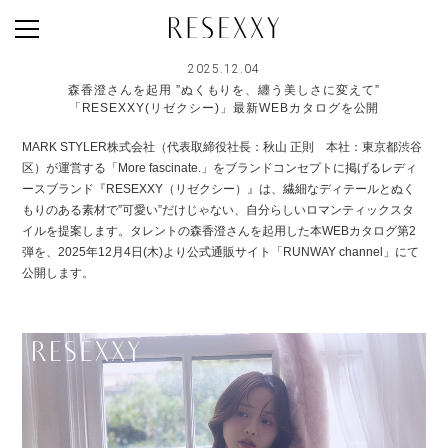
2025.12.04
森香澄さんを起用 ”ぬくもりを、纏う美しさに変えて”
NEWS
「RESEXXY(リゼクシー)」最新WEBカタログを公開
MAGAZINE
MARK STYLER株式会社（代表取締役社長：秋山 正則 本社：東京都渋谷
区）が運営する「More fascinate.」をブランドコンセプトに掲げるレディ
LOOK BOOK
ースブランド『RESEXXY（リゼクシー）』は、繊細なディテールとぬく
NEW ARRIVAL
もりのある素材で”可愛い”だけじゃない、自分らしいロマンティックスタ
イルを提案します。タレントの森香澄さんを起用した本WEBカタログ第2
RANKING
弾を、2025年12月4日(木)より公式通販サイト「RUNWAY channel」にて
公開します。
STYLE PHOTO
ACCOUNT
SHOP LIST
CONCEPT
ONLINE STORE