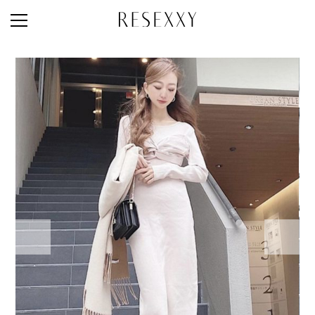
STAFF STYLE
NEWS
MAGAZINE
LOOK BOOK
NEW ARRIVAL
RANKING
STYLE PHOTO
ACCOUNT
SHOP LIST
CONCEPT
ONLINE STORE