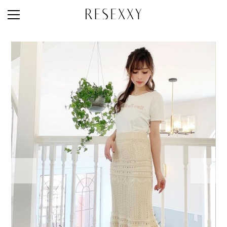
STAFF STYLE
NEWS
MAGAZINE
LOOK BOOK
NEW ARRIVAL
RANKING
STYLE PHOTO
ACCOUNT
SHOP LIST
CONCEPT
ONLINE STORE