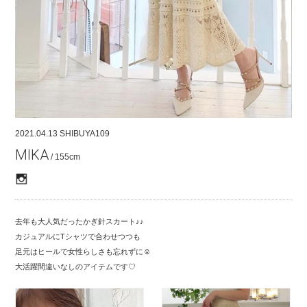
COMPANY
CONTACT
RECRUIT
FOR BUSINESS PARTNER
2021.04.13
SHIBUYA109
MIKA
/ 155cm
去年も大人気だったかぎ針スカート♪♪
カジュアルにTシャツで合わせつつも
足元はヒールで女性らしさも忘れずに‪‪☺︎‬
大活躍間違いなしのアイテムです♡