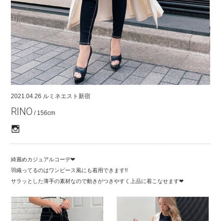
COMPANY
CONTACT
RECRUIT
FOR BUSINESS PARTNER
2021.04.26
ルミネエスト新宿
RINO
/ 156cm
綺麗めカジュアルコーデ❤︎
羽織ってるのはワンピース風にも着用できます!!
サラッとした薄手の素材なので動きがつきやすく上品に着こなせます❤︎