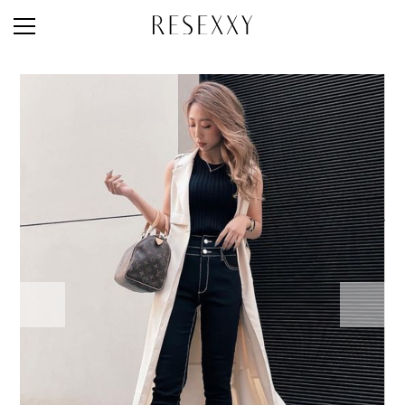
STAFF STYLE
NEWS
MAGAZINE
LOOK BOOK
NEW ARRIVAL
RANKING
STYLE PHOTO
ACCOUNT
SHOP LIST
CONCEPT
ONLINE STORE