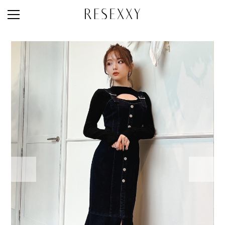
STAFF STYLE
NEWS
MAGAZINE
LOOK BOOK
NEW ARRIVAL
RANKING
STYLE PHOTO
ACCOUNT
SHOP LIST
CONCEPT
ONLINE STORE