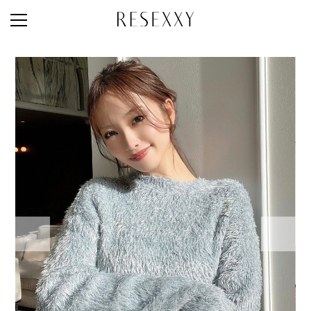
STAFF STYLE
NEWS
MAGAZINE
LOOK BOOK
NEW ARRIVAL
RANKING
STYLE PHOTO
ACCOUNT
SHOP LIST
CONCEPT
ONLINE STORE