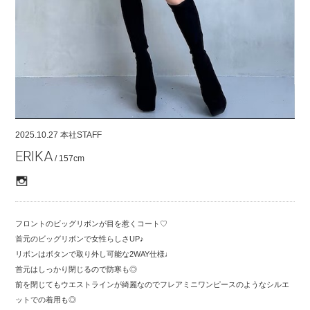
COMPANY
CONTACT
RECRUIT
FOR BUSINESS PARTNER
2025.10.27
本社STAFF
ERIKA
/ 157cm
フロントのビッグリボンが目を惹くコート♡
首元のビッグリボンで女性らしさUP♪
リボンはボタンで取り外し可能な2WAY仕様♩
首元はしっかり閉じるので防寒も◎
前を閉じてもウエストラインが綺麗なのでフレアミニワンピースのようなシルエ
ットでの着用も◎