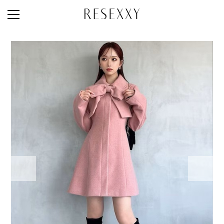
STAFF STYLE
NEWS
MAGAZINE
LOOK BOOK
NEW ARRIVAL
RANKING
STYLE PHOTO
ACCOUNT
SHOP LIST
CONCEPT
ONLINE STORE