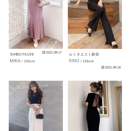
COMPANY
CONTACT
RECRUIT
FOR BUSINESS PARTNER
2021.08.17
SHIBUYA109
ルミネエスト新宿
MIKA
RINO
/ 155cm
/ 156cm
2021.08.16