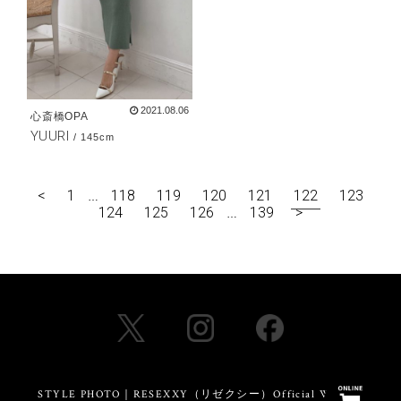
2021.08.06
心斎橋OPA
YUURI
/ 145cm
<
1
118
119
120
121
122
123
…
124
125
126
139
>
…
STYLE PHOTO｜RESEXXY（リゼクシー）Official Website