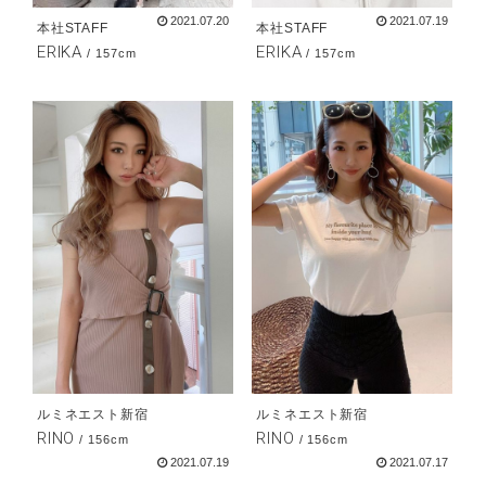
2021.07.20
2021.07.19
本社STAFF
本社STAFF
ERIKA
ERIKA
/ 157cm
/ 157cm
ルミネエスト新宿
ルミネエスト新宿
RINO
RINO
/ 156cm
/ 156cm
2021.07.19
2021.07.17