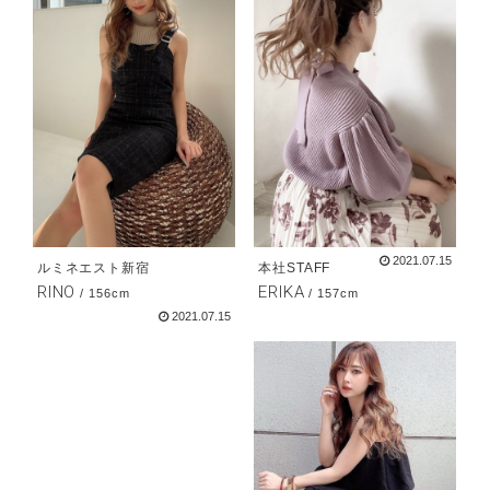
2021.07.15
ルミネエスト新宿
本社STAFF
RINO
ERIKA
/ 156cm
/ 157cm
2021.07.15