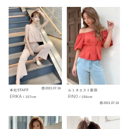
2021.07.16
本社STAFF
ルミネエスト新宿
ERIKA
RINO
/ 157cm
/ 156cm
2021.07.16