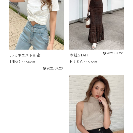
COMPANY
CONTACT
RECRUIT
FOR BUSINESS PARTNER
2021.07.22
ルミネエスト新宿
本社STAFF
RINO
ERIKA
/ 156cm
/ 157cm
2021.07.23