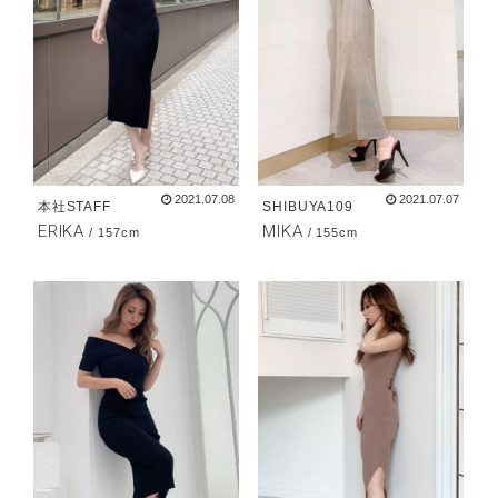
COMPANY
CONTACT
RECRUIT
FOR BUSINESS PARTNER
2021.07.08
2021.07.07
本社STAFF
SHIBUYA109
ERIKA
MIKA
/ 157cm
/ 155cm