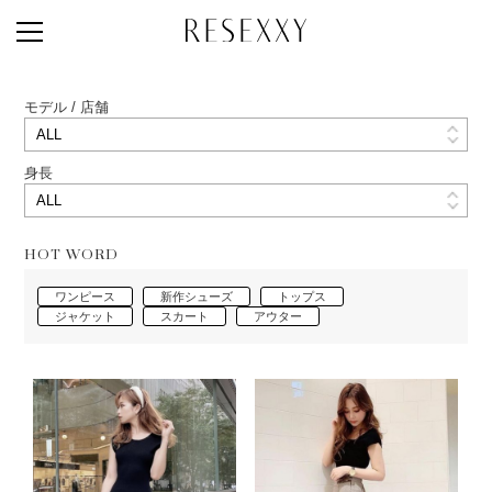
STAFF STYLE
NEWS
モデル / 店舗
MAGAZINE
身長
LOOK BOOK
NEW ARRIVAL
HOT WORD
RANKING
ワンピース
新作シューズ
トップス
STYLE PHOTO
ジャケット
スカート
アウター
ACCOUNT
SHOP LIST
CONCEPT
ONLINE STORE