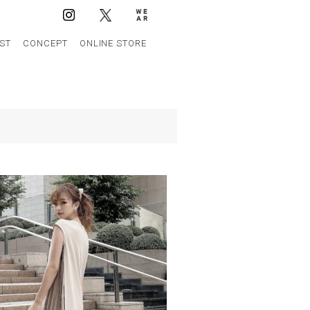
IST
CONCEPT
ONLINE STORE