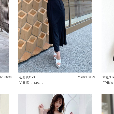
21.06.30
心斎橋OPA
2021.06.29
本社ST
YUURI
ERIKA
/ 145cm