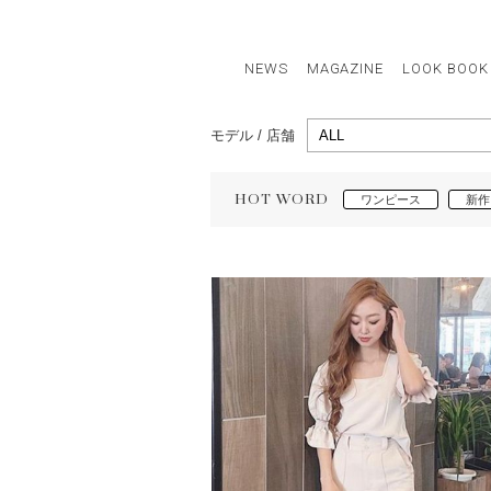
NEWS
MAGAZINE
LOOK BOOK
STAFF STYLE
モデル / 店舗
HOT WORD
ワンピース
新作