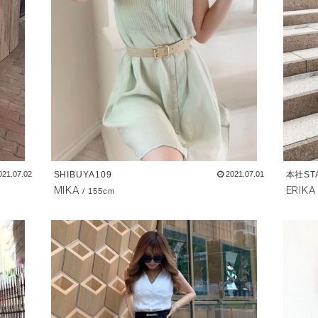
21.07.02
SHIBUYA109
2021.07.01
本社ST
MIKA
ERIKA
/ 155cm