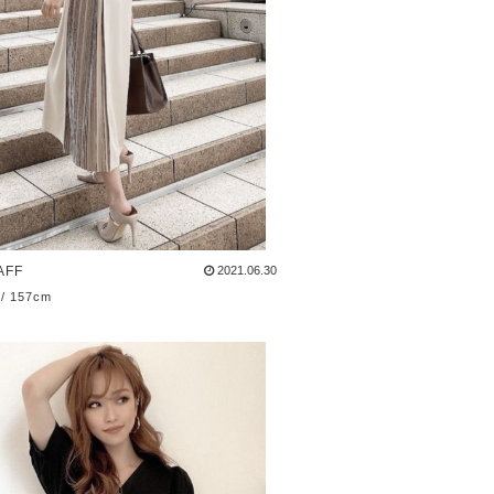
AFF
2021.06.30
/ 157cm